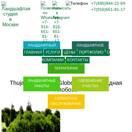
+7(495)944-22-69
+7(916)651-81-17
ЛАНДШАФТНЫЙ
ЛАНДШАФТНОЕ
ДИЗАЙН
ПРОЕКТИРОВАНИЕ
ГЛАВНАЯ
УСЛУГИ
ЦЕНЫ
ПОРТФОЛИО
О
КОМПАНИИ
КОНТАКТЫ
БЛАГОУСТРОЙСТВО
ТЕРРИТОРИИ
ЛАНДШАФТНЫЕ
ОЗЕЛЕНЕНИЕ
Thuja occidentalis Globosa
-
Туя западная
РАБОТЫ
УЧАСТКА
Глобоза
СЕРВИСНОЕ
ОБСЛУЖИВАНИЕ