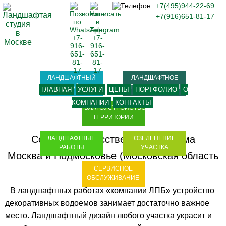
+7(495)944-22-69
+7(916)651-81-17
ЛАНДШАФТНЫЙ
ЛАНДШАФТНОЕ
ДИЗАЙН
ПРОЕКТИРОВАНИЕ
ГЛАВНАЯ
УСЛУГИ
ЦЕНЫ
ПОРТФОЛИО
О
КОМПАНИИ
КОНТАКТЫ
БЛАГОУСТРОЙСТВО
ТЕРРИТОРИИ
Создание искусственного водоёма
ЛАНДШАФТНЫЕ
ОЗЕЛЕНЕНИЕ
РАБОТЫ
УЧАСТКА
Москва и Подмосковье (Московская область
СЕРВИСНОЕ
- МО)
ОБСЛУЖИВАНИЕ
В
ландшафтных работах
«компании ЛПБ» устройство
декоративных водоемов занимает достаточно важное
место.
Ландшафтный дизайн любого участка
украсит и