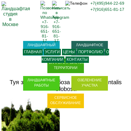
+7(495)944-22-69
+7(916)651-81-17
ЛАНДШАФТНЫЙ
ЛАНДШАФТНОЕ
ДИЗАЙН
ПРОЕКТИРОВАНИЕ
ГЛАВНАЯ
УСЛУГИ
ЦЕНЫ
ПОРТФОЛИО
О
КОМПАНИИ
КОНТАКТЫ
БЛАГОУСТРОЙСТВО
ТЕРРИТОРИИ
ЛАНДШАФТНЫЕ
ОЗЕЛЕНЕНИЕ
Туя западная Глобоза - Thuja occidentalis
РАБОТЫ
УЧАСТКА
Globosa
СЕРВИСНОЕ
ОБСЛУЖИВАНИЕ