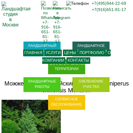
+7(495)944-22-69
+7(916)651-81-17
ЛАНДШАФТНЫЙ
ЛАНДШАФТНОЕ
ДИЗАЙН
ПРОЕКТИРОВАНИЕ
ГЛАВНАЯ
УСЛУГИ
ЦЕНЫ
ПОРТФОЛИО
О
КОМПАНИИ
КОНТАКТЫ
БЛАГОУСТРОЙСТВО
ТЕРРИТОРИИ
ЛАНДШАФТНЫЕ
ОЗЕЛЕНЕНИЕ
Можжевельник китайский Монарх - Juniperus
РАБОТЫ
УЧАСТКА
chinensis Monarch
СЕРВИСНОЕ
ОБСЛУЖИВАНИЕ