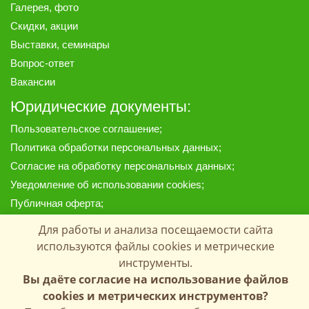
Галерея
, фото
Скидки, акции
Выставки, семинары
Вопрос-ответ
Вакансии
Юридические документы:
Пользовательское соглашение
;
Политика обработки персональных данных
;
Согласие на обработку персональных данных
;
Уведомление об использовании cookies
;
Публичная оферта
;
Предоставленные на сайте материалы, цены и данные
Для работы и анализа посещаемости сайта
носят информационный характер и ни при каких условиях
используются файлы cookies и метрические
не являются публичной офертой, определяемой
инструменты.
положениями Статей 435 и 437 Гражданского кодекса РФ.
Вы даёте согласие на использование файлов
Копирование материалов с сайта запрещено.
cookies и метрических инструментов?