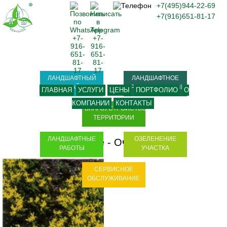
+7(495)944-22-69
+7(916)651-81-17
ЛАНДШАФТНЫЙ
ЛАНДШАФТНОЕ
ДИЗАЙН
ПРОЕКТИРОВАНИЕ
ГЛАВНАЯ
УСЛУГИ
ЦЕНЫ
ПОРТФОЛИО
О
КОМПАНИИ
КОНТАКТЫ
БЛАГОУСТРОЙСТВО
ТЕРРИТОРИИ
ЛАНДШАФТНЫЕ
ОЗЕЛЕНЕНИЕ
Sedum acre
-
Очиток едкий
РАБОТЫ
УЧАСТКА
СЕРВИСНОЕ
ОБСЛУЖИВАНИЕ