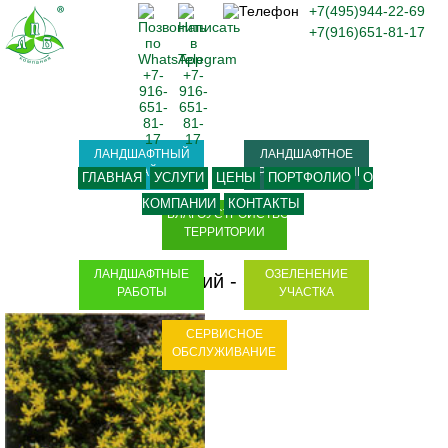
+7(495)944-22-69
+7(916)651-81-17
ЛАНДШАФТНЫЙ
ЛАНДШАФТНОЕ
ДИЗАЙН
ПРОЕКТИРОВАНИЕ
ГЛАВНАЯ
УСЛУГИ
ЦЕНЫ
ПОРТФОЛИО
О
КОМПАНИИ
КОНТАКТЫ
БЛАГОУСТРОЙСТВО
ТЕРРИТОРИИ
ЛАНДШАФТНЫЕ
ОЗЕЛЕНЕНИЕ
Очиток едкий - Sedum acre
РАБОТЫ
УЧАСТКА
СЕРВИСНОЕ
ОБСЛУЖИВАНИЕ