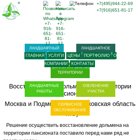
+7(495)944-22-69
+7(916)651-81-17
ЛАНДШАФТНЫЙ
ЛАНДШАФТНОЕ
ДИЗАЙН
ПРОЕКТИРОВАНИЕ
ГЛАВНАЯ
УСЛУГИ
ЦЕНЫ
ПОРТФОЛИО
О
КОМПАНИИ
КОНТАКТЫ
БЛАГОУСТРОЙСТВО
ТЕРРИТОРИИ
Восстановление дольмена на территории
ЛАНДШАФТНЫЕ
ОЗЕЛЕНЕНИЕ
РАБОТЫ
УЧАСТКА
пансионата
Москва и Подмосковье (Московская область
СЕРВИСНОЕ
ОБСЛУЖИВАНИЕ
- МО)
Решение осуществить восстановление дольмена на
территории пансионата поставило перед нами ряд не