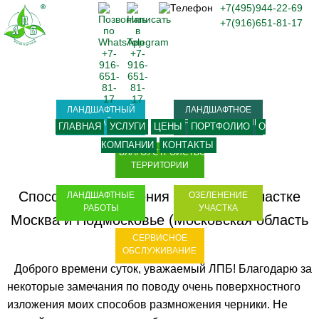
+7(495)944-22-69
+7(916)651-81-17
ЛАНДШАФТНЫЙ
ЛАНДШАФТНОЕ
ДИЗАЙН
ПРОЕКТИРОВАНИЕ
ГЛАВНАЯ
УСЛУГИ
ЦЕНЫ
ПОРТФОЛИО
О
КОМПАНИИ
КОНТАКТЫ
БЛАГОУСТРОЙСТВО
ТЕРРИТОРИИ
Способы размножения черники на участке
ЛАНДШАФТНЫЕ
ОЗЕЛЕНЕНИЕ
РАБОТЫ
УЧАСТКА
Москва и Подмосковье (Московская область
СЕРВИСНОЕ
- МО)
ОБСЛУЖИВАНИЕ
Доброго времени суток, уважаемый ЛПБ! Благодарю за
некоторые замечания по поводу очень поверхностного
изложения моих способов размножения черники. Не