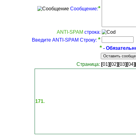
*
Сообщение:
ANTI-SPAM
строка:
*
Введите ANTI-SPAM Строку:
*
- Обязательн
Страница:
[
01
]
[
02
]
[
03
]
[
04
]
171.