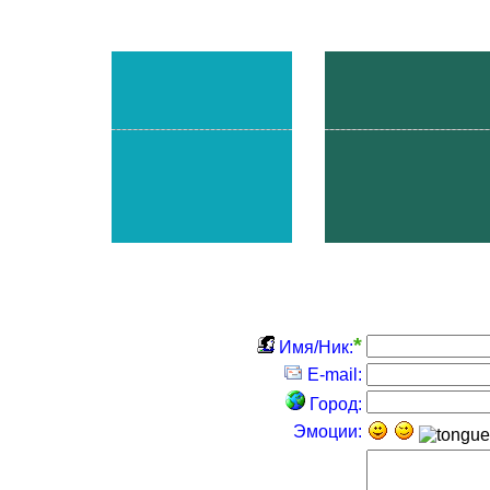
*
Имя/Ник:
E-mail:
Город:
Эмоции: