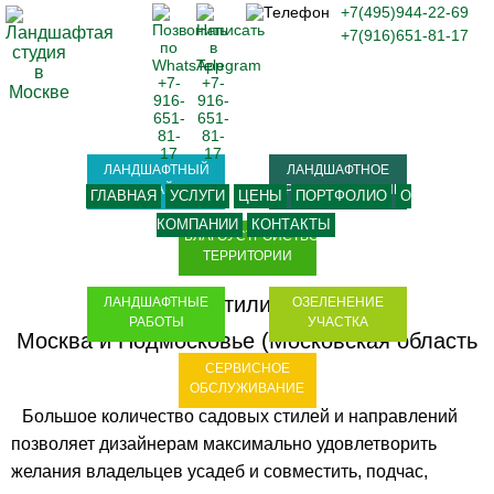
+7(495)944-22-69
+7(916)651-81-17
ЛАНДШАФТНЫЙ
ЛАНДШАФТНОЕ
ДИЗАЙН
ПРОЕКТИРОВАНИЕ
ГЛАВНАЯ
УСЛУГИ
ЦЕНЫ
ПОРТФОЛИО
О
КОМПАНИИ
КОНТАКТЫ
БЛАГОУСТРОЙСТВО
ТЕРРИТОРИИ
Садовые стили в дизайне
ЛАНДШАФТНЫЕ
ОЗЕЛЕНЕНИЕ
РАБОТЫ
УЧАСТКА
Москва и Подмосковье (Московская область
СЕРВИСНОЕ
- МО)
ОБСЛУЖИВАНИЕ
Большое количество садовых стилей и направлений
позволяет дизайнерам максимально удовлетворить
желания владельцев усадеб и совместить, подчас,