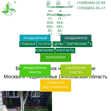
+7(495)944-22-69
+7(916)651-81-17
ЛАНДШАФТНЫЙ
ЛАНДШАФТНОЕ
ДИЗАЙН
ПРОЕКТИРОВАНИЕ
ГЛАВНАЯ
УСЛУГИ
ЦЕНЫ
ПОРТФОЛИО
О
КОМПАНИИ
КОНТАКТЫ
БЛАГОУСТРОЙСТВО
ТЕРРИТОРИИ
Восточный уголок на русской даче
ЛАНДШАФТНЫЕ
ОЗЕЛЕНЕНИЕ
РАБОТЫ
УЧАСТКА
Москва и Подмосковье (Московская область
СЕРВИСНОЕ
- МО)
ОБСЛУЖИВАНИЕ