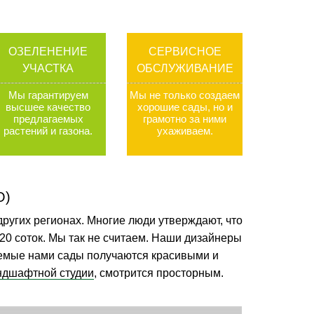
ОЗЕЛЕНЕНИЕ
СЕРВИСНОЕ
УЧАСТКА
ОБСЛУЖИВАНИЕ
Мы гарантируем
Мы не только создаем
высшее качество
хорошие сады, но и
предлагаемых
грамотно за ними
растений и газона
.
ухаживаем
.
О)
других регионах. Многие люди утверждают, что
-20 соток. Мы так не считаем. Наши дизайнеры
аемые нами сады получаются красивыми и
ндшафтной студии
, смотрится просторным.