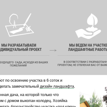
т по освоению участка в 6 соток и
сделать замечательный
дизайн ландшафта
.
ная дача, на которой только что
ом с домом выкопан колодец. Хозяйка
делать
благоустройство участка
«под ключ»