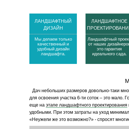
ЛАНДШАФТНЫЙ
ЛАНДШАФТНОЕ
ДИЗАЙН
ПРОЕКТИРОВАНИ
Мы делаем только
Ландшафтный проек
качественный и
от наших дизайнеро
удобный дизайн
это гарантия
ландшафта
.
идеального сада
.
М
Дач небольших размеров довольно-таки много
для освоения участка 6-ти соток – это мало. 
еще на
этапе ландшафтного проектирования
удобными. При этом затраты на уход минима
«Неужели же это возможно?» - спросят многие