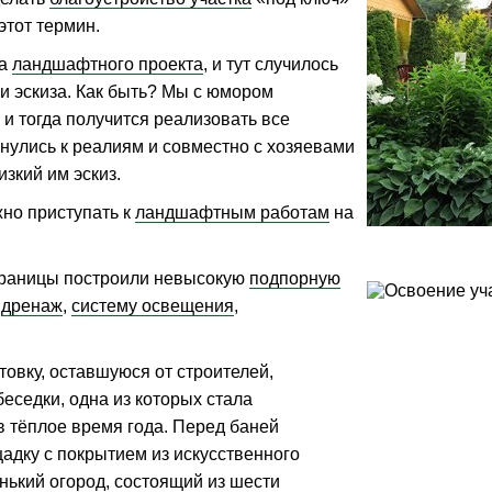
этот термин.
та
ландшафтного проекта
, и тут случилось
и эскиза. Как быть? Мы с юмором
и тогда получится реализовать все
нулись к реалиям и совместно с хозяевами
зкий им эскиз.
жно приступать к
ландшафтным работам
на
 границы построили невысокую
подпорную
:
дренаж
,
систему освещения
,
овку, оставшуюся от строителей,
еседки, одна из которых стала
 тёплое время года. Перед баней
адку с покрытием из искусственного
нький огород, состоящий из шести