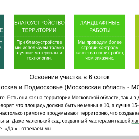
БЛАГОУСТРОЙСТВО
ЛАНДШАФТНЫЕ
Е
ТЕРРИТОРИИ
РАБОТЫ
т
При благоустройстве
Мы проводим более
в
мы используем только
строгий контроль
лучшие материалы и
качества наших работ,
технологии
.
чем заказчик
.
Освоение участка в 6 соток
осква и Подмосковье (Московская область - М
. Есть они как на территории Московской области, так и в 
Говорят, что площадь должна быть не меньше 10, а лучше 15
настолько грамотно продумывают территорию, что создав
льны. Даже маленький сад, созданный мастерами нашей
ла
. «Да!» - отвечаем мы.