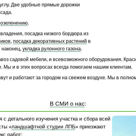
углу. Две удобные прямые дорожки
сада.
к
озеленению
.
владения, посадка низкого бордюра из
ников
,
посадка декоративных растений
в
, наконец,
укладка рулонного газона
.
воз садовой мебели, и всевозможного оборудования. Крас
е. Мы и в этих вопросах всегда помогаем нашим клиентам.
живут и работают за городом на свежем воздухе. Мы в полн
В СМИ о нас
:
 с детального изучения участка и сбора всей
сты «
ландшафтной студии ЛПБ
» приезжают
кс работ: