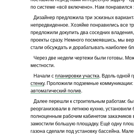
по системе «всё включено». Нам понравился 
Дизайнер предложила три эскизных вариан
непредвиденное. Хозяйке понравились все тр
предложили докупить два соседних владения, 
проекты сразу. Немного посмеявшись, мы вер
стали обсуждать и дорабатывать наиболее бли
Через две недели чертежи были готовы. Мо
местности.
Начали с
планировки участка
. Вдоль одной
стенку
. Проложили подземные коммуникации
автоматический полив
.
Далее перешли к строительным работам: быт
реорганизовали в летнюю кухню, установили б
полноценным рабочим кабинетом заказчиков в
замостили большую площадку. Ещё одну площ
газона сделали под установку бассейна. Мале