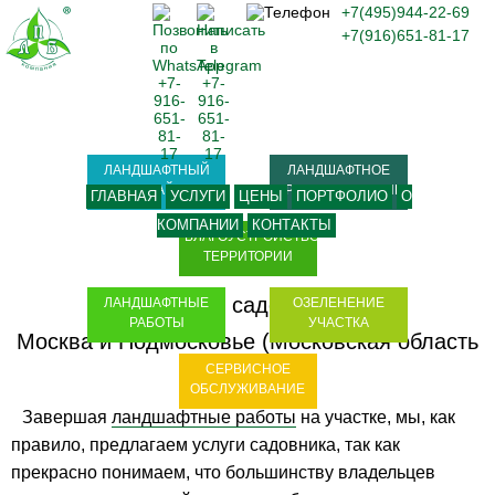
+7(495)944-22-69
+7(916)651-81-17
ЛАНДШАФТНЫЙ
ЛАНДШАФТНОЕ
ДИЗАЙН
ПРОЕКТИРОВАНИЕ
ГЛАВНАЯ
УСЛУГИ
ЦЕНЫ
ПОРТФОЛИО
О
КОМПАНИИ
КОНТАКТЫ
БЛАГОУСТРОЙСТВО
ТЕРРИТОРИИ
Услуги садовника
ЛАНДШАФТНЫЕ
ОЗЕЛЕНЕНИЕ
РАБОТЫ
УЧАСТКА
Москва и Подмосковье (Московская область
СЕРВИСНОЕ
- МО)
ОБСЛУЖИВАНИЕ
Завершая
ландшафтные работы
на участке, мы, как
правило, предлагаем услуги садовника, так как
прекрасно понимаем, что большинству владельцев