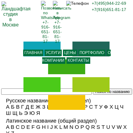
+7(495)944-22-69
+7(916)651-81-17
ГЛАВНАЯ
УСЛУГИ
ЦЕНЫ
ПОРТФОЛИО
О
КОМПАНИИ
КОНТАКТЫ
Русское название
(общий раздел)
А
Б
В
Г
Д
Е
Ж
З
И
К
Л
М
Н
О
П
Р
С
Т
У
Ф
Х
Ц
Ч
Ш
Щ
Ь
Э
Ю
Я
Латинское название
(общий раздел)
A
B
C
D
E
F
G
H
I
J
K
L
M
N
O
P
Q
R
S
T
U
V
W
X