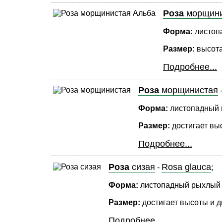
Роза
морщини
Форма:
листопа
Размер:
высота
Подробнее...
Роза
морщинистая
Форма:
листопадный в
Размер:
достигает выс
Подробнее...
Роза
сизая
Rosa glauca
-
;
Форма:
листопадный рыхлый в
Размер:
достигает высоты и д
Подробнее...