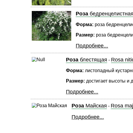
Роза
бедренцелистная
Форма:
роза бедренцелис
Размер:
роза бедренцели
Подробнее...
Роза
блестящая
Rosa niti
-
Форма:
листопадный кустарни
Размер:
достигает высоты и д
Подробнее...
Роза
Майская
Rosa maj
-
Подробнее...