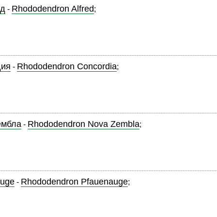
д
Rhododendron Alfred
-
;
дия
Rhododendron Concordia
-
;
ембла
Rhododendron Nova Zembla
-
;
uge
Rhododendron Pfauenauge
-
;