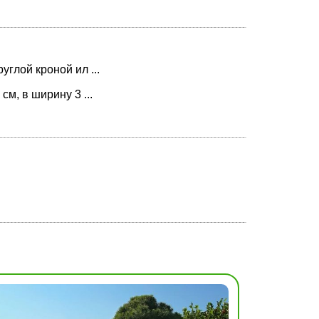
глой кроной ил ...
м, в ширину 3 ...