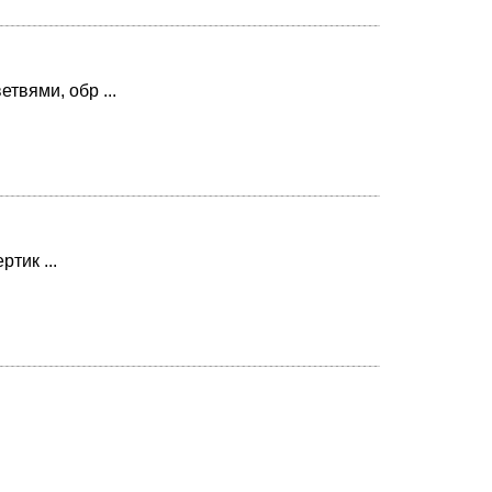
твями, обр ...
тик ...