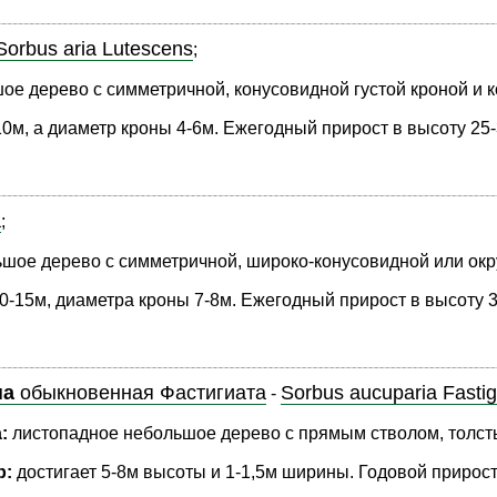
Sorbus aria Lutescens
;
е дерево с симметричной, конусовидной густой кроной и кор
0м, а диаметр кроны 4-6м. Ежегодный прирост в высоту 25-30
a
;
ое дерево с симметричной, широко-конусовидной или округ
-15м, диаметра кроны 7-8м. Ежегодный прирост в высоту 30-
на
обыкновенная Фастигиата
Sorbus aucuparia Fastig
-
:
листопадное небольшое дерево с прямым стволом, толсты
р:
достигает 5-8м высоты и 1-1,5м ширины. Годовой прирост 