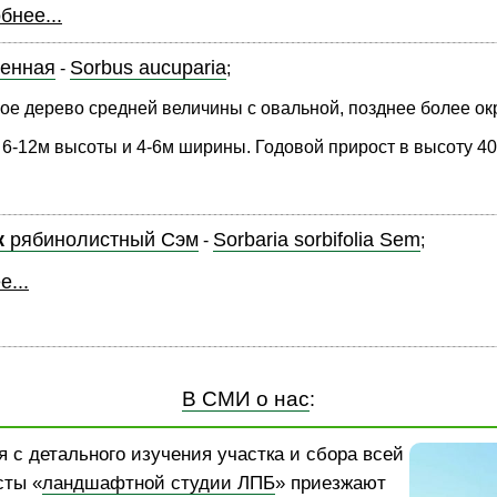
бнее...
енная
Sorbus aucuparia
-
;
е дерево средней величины с овальной, позднее более окру
 6-12м высоты и 4-6м ширины. Годовой прирост в высоту 40 с
к
рябинолистный Сэм
Sorbaria sorbifolia Sem
-
;
...
В СМИ о нас
:
 с детального изучения участка и сбора всей
сты «
ландшафтной студии ЛПБ
» приезжают