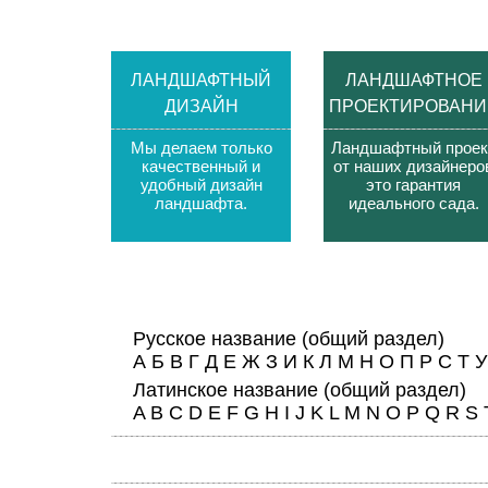
ЛАНДШАФТНЫЙ
ЛАНДШАФТНОЕ
ДИЗАЙН
ПРОЕКТИРОВАНИ
Мы делаем только
Ландшафтный проек
качественный и
от наших дизайнеро
удобный дизайн
это гарантия
ландшафта
.
идеального сада
.
Русское название
(общий раздел)
А
Б
В
Г
Д
Е
Ж
З
И
К
Л
М
Н
О
П
Р
С
Т
У
Латинское название
(общий раздел)
A
B
C
D
E
F
G
H
I
J
K
L
M
N
O
P
Q
R
S