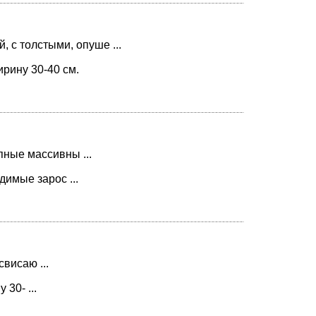
 с толстыми, опуше ...
ирину 30-40 см.
ные массивны ...
димые зарос ...
висаю ...
30- ...