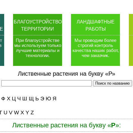
БЛАГОУСТРОЙСТВО
ЛАНДШАФТНЫЕ
Е
ТЕРРИТОРИИ
РАБОТЫ
т
При благоустройстве
Мы проводим более
в
мы используем только
строгий контроль
лучшие материалы и
качества наших работ,
технологии
.
чем заказчик
.
Лиственные растения на букву «Р»
Ф
Х
Ц
Ч
Ш
Щ
Ь
Э
Ю
Я
T
U
V
W
X
Y
Z
Лиственные растения на букву «
Р
»: