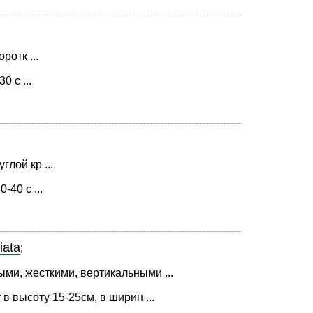
отк ...
 с ...
лой кр ...
40 с ...
iata
;
ми, жесткими, вертикальными ...
в высоту 15-25см, в ширин ...