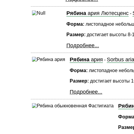
Рябина
ария Лютесценс
-
Форма:
листопадное небольшо
Размер:
достигает высоты 8-1
Подробнее...
Рябина
ария
Sorbus ari
-
Форма:
листопадное небольш
Размер:
достигает высоты 10
Подробнее...
Ряби
Форма
Разме