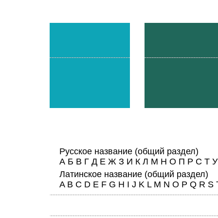
Русское название
(общий раздел)
А
Б
В
Г
Д
Е
Ж
З
И
К
Л
М
Н
О
П
Р
С
Т
У
Латинское название
(общий раздел)
A
B
C
D
E
F
G
H
I
J
K
L
M
N
O
P
Q
R
S