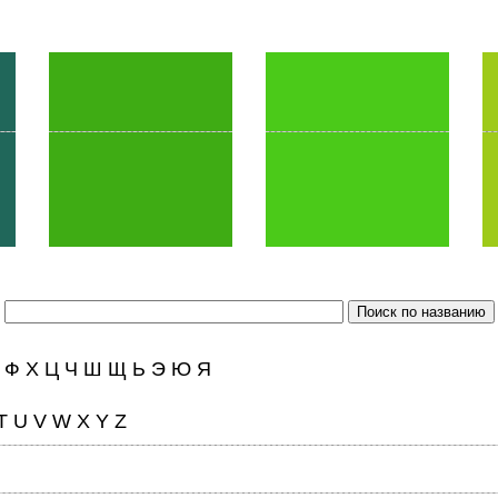
Ф
Х
Ц
Ч
Ш
Щ
Ь
Э
Ю
Я
T
U
V
W
X
Y
Z