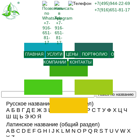
+7(495)944-22-69
+7(916)651-81-17
ГЛАВНАЯ
УСЛУГИ
ЦЕНЫ
ПОРТФОЛИО
О
КОМПАНИИ
КОНТАКТЫ
Русское название
(общий раздел)
А
Б
В
Г
Д
Е
Ж
З
И
К
Л
М
Н
О
П
Р
С
Т
У
Ф
Х
Ц
Ч
Ш
Щ
Ь
Э
Ю
Я
Латинское название
(общий раздел)
A
B
C
D
E
F
G
H
I
J
K
L
M
N
O
P
Q
R
S
T
U
V
W
X