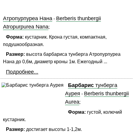
Атропурпуреа Нана
Berberis thunbergii
-
Atropurpurea Nana
;
Форма:
кустарник. Крона густая, компактная,
подушкообразная.
Размер:
высота барбариса тунберга Атропурпуреа
Нана до 0,6м, диаметр кроны 1м. Ежегодный ...
Подробнее...
Барбарис
тунберга
Аурея
Berberis thunbergii
-
Aurea
;
Форма:
густой, колючий
кустарник.
Размер:
достигает высоты 1-1,2м.