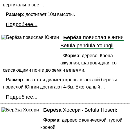
вертикально вве ...
Размер:
достигает 10м высоты.
Подробнее...
Берёза
повислая Юнгии
-
Betula pendula Youngii
;
Форма:
дерево. Крона
ажурная, шатровидная со
свисающими почти до земли ветвями.
Размер:
высота и диаметр кроны взрослой березы
повислой Юнгии достигают 4-6м. Ежегодный ...
Подробнее...
Берёза
Хосери
Betula Hoseri
-
;
Форма:
дерево с конической, густой
кроной.