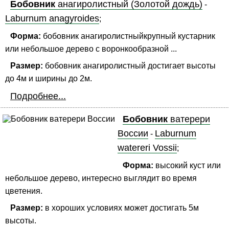
Бобовник
анагиролистный (Золотой дождь)
-
Laburnum anagyroides
;
Форма:
бобовник анагиролистныйкрупный кустарник
или небольшое дерево с воронкообразной ...
Размер:
бобовник анагиролистный достигает высоты
до 4м и ширины до 2м.
Подробнее...
Бобовник
ватерери
Воссии
Laburnum
-
watereri Vossii
;
Форма:
высокий куст или
небольшое дерево, интересно выглядит во время
цветения.
Размер:
в хороших условиях может достигать 5м
высоты.