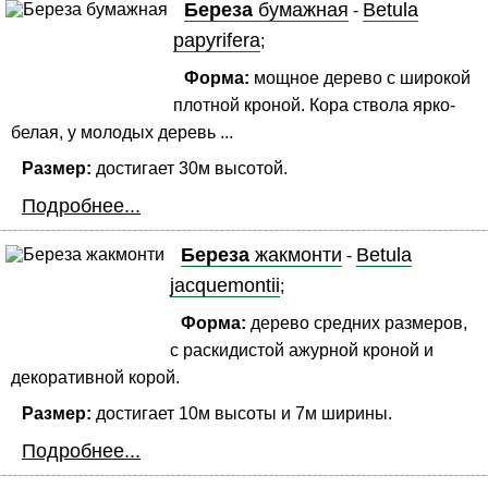
Береза
бумажная
Betula
-
papyrifera
;
Форма:
мощное дерево с широкой
плотной кроной. Кора ствола ярко-
белая, у молодых деревь ...
Размер:
достигает 30м высотой.
Подробнее...
Береза
жакмонти
Betula
-
jacquemontii
;
Форма:
дерево средних размеров,
с раскидистой ажурной кроной и
декоративной корой.
Размер:
достигает 10м высоты и 7м ширины.
Подробнее...