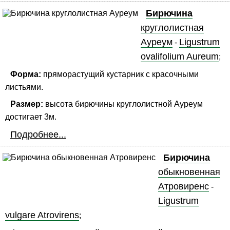
Бирючина
круглолистная
Ауреум
Ligustrum
-
ovalifolium Aureum
;
Форма:
пряморастущий кустарник с красочными
листьями.
Размер:
высота бирючины круглолистной Ауреум
достигает 3м.
Подробнее...
Бирючина
обыкновенная
Атровиренс
-
Ligustrum
vulgare Atrovirens
;