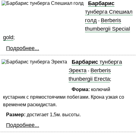
Барбарис
тунберга Спешиал
голд
Berberis
-
thumbergii Special
gold
;
Подробнее...
Барбарис
тунберга
Эректа
Berberis
-
thunbergii Erecta
;
Форма:
колючий
кустарник с прямостоячими побегами. Крона узкая со
временем раскидистая.
Размер:
достигает 1,5м. высоты.
Подробнее...