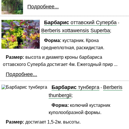
Подробнее...
Барбарис
оттавский Суперба
-
Berberis xottawensis Superba
;
Форма:
кустарник. Крона
среднеплотная, раскидистая.
Размер:
высота и диаметр кроны барбариса
оттавского Суперба достигает 4м. Ежегодный прир ...
Подробнее...
Барбарис
тунберга
Berberis
-
thunbergii
;
Форма:
колючий кустарник
куполообразной формы.
Размер:
достигает 1,5-2м. высоты.