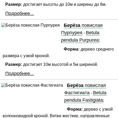
Размер:
достигает высоты до 10м и ширины до 8м.
Подробнее...
Берёза
повислая
Пурпурея
Betula
-
pendula Purpurea
;
Форма:
дерево среднего
размера с узкой кроной.
Размер:
достигает 10м высотой и 5м шириной.
Подробнее...
Берёза
повислая
Фастигиата
Betula
-
pendula Fastigiata
;
Форма:
дерево с узкой
колонновидной кроной. Ветви жесткие, направленные