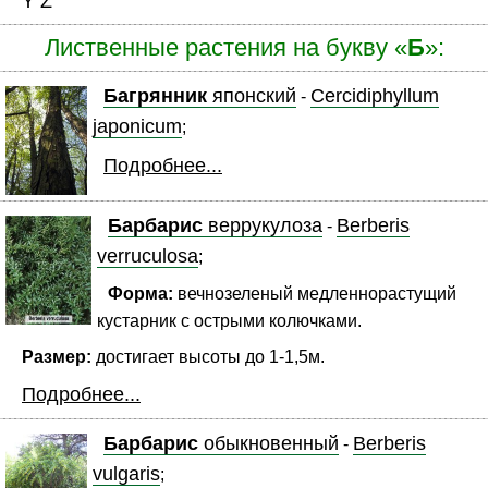
Y
Z
Лиственные растения на букву «
Б
»:
Багрянник
японский
Cercidiphyllum
-
japonicum
;
Подробнее...
Барбарис
веррукулоза
Berberis
-
verruculosa
;
Форма:
вечнозеленый медленнорастущий
кустарник с острыми колючками.
Размер:
достигает высоты до 1-1,5м.
Подробнее...
Барбарис
обыкновенный
Berberis
-
vulgaris
;