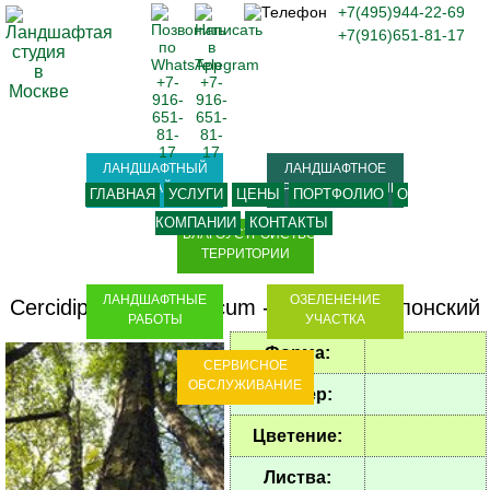
+7(495)944-22-69
+7(916)651-81-17
ЛАНДШАФТНЫЙ
ЛАНДШАФТНОЕ
ДИЗАЙН
ПРОЕКТИРОВАНИЕ
ГЛАВНАЯ
УСЛУГИ
ЦЕНЫ
ПОРТФОЛИО
О
КОМПАНИИ
КОНТАКТЫ
БЛАГОУСТРОЙСТВО
ТЕРРИТОРИИ
ЛАНДШАФТНЫЕ
ОЗЕЛЕНЕНИЕ
Cercidiphyllum japonicum
-
Багрянник японский
РАБОТЫ
УЧАСТКА
Форма:
СЕРВИСНОЕ
ОБСЛУЖИВАНИЕ
Размер:
Цветение:
Листва: