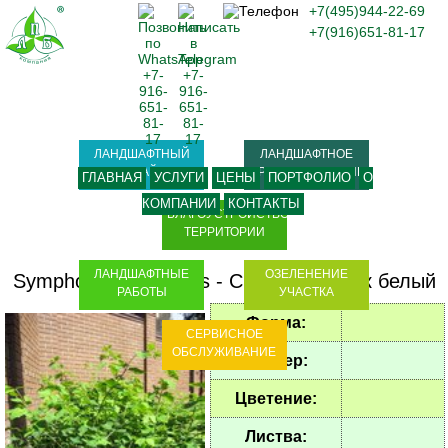
+7(495)944-22-69
+7(916)651-81-17
ЛАНДШАФТНЫЙ
ЛАНДШАФТНОЕ
ДИЗАЙН
ПРОЕКТИРОВАНИЕ
ГЛАВНАЯ
УСЛУГИ
ЦЕНЫ
ПОРТФОЛИО
О
КОМПАНИИ
КОНТАКТЫ
БЛАГОУСТРОЙСТВО
ТЕРРИТОРИИ
ЛАНДШАФТНЫЕ
ОЗЕЛЕНЕНИЕ
Symphoricarpos albus
-
Снежноягодник белый
РАБОТЫ
УЧАСТКА
Форма:
СЕРВИСНОЕ
ОБСЛУЖИВАНИЕ
Размер:
Цветение:
Листва: