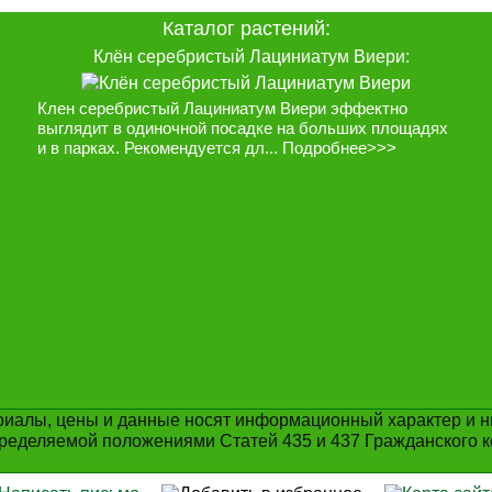
Каталог растений:
Клён серебристый Лациниатум Виери:
Клен серебристый Лациниатум Виери эффектно
выглядит в одиночной посадке на больших площадях
и в парках. Рекомендуется дл...
Подробнее>>>
иалы, цены и данные носят информационный характер и ни
ределяемой положениями Статей 435 и 437 Гражданского к