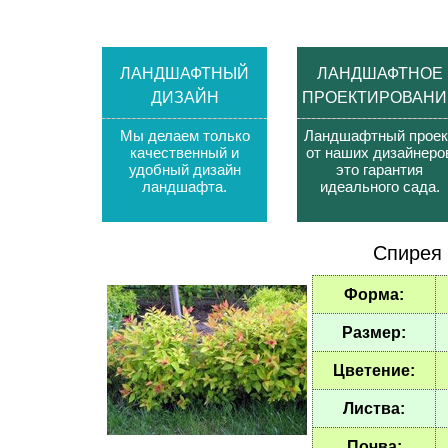
ЛАНДШАФТНЫЙ
ЛАНДШАФТНОЕ
ДИЗАЙН
ПРОЕКТИРОВАНИ
Мы делаем только
Ландшафтный проек
качественный и
от наших дизайнеро
удобный дизайн
это гарантия
ландшафта
.
идеального сада
.
Спирея 
Форма:
Размер:
Цветение:
Листва:
Почва: