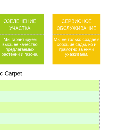
ОЗЕЛЕНЕНИЕ
СЕРВИСНОЕ
УЧАСТКА
ОБСЛУЖИВАНИЕ
Мы гарантируем
Мы не только создаем
высшее качество
хорошие сады, но и
предлагаемых
грамотно за ними
растений и газона
.
ухаживаем
.
c Carpet