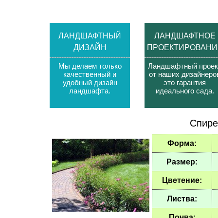
ЛАНДШАФТНЫЙ
ЛАНДШАФТНОЕ
ДИЗАЙН
ПРОЕКТИРОВАНИ
Мы делаем только
Ландшафтный проек
качественный и
от наших дизайнеро
удобный дизайн
это гарантия
ландшафта
.
идеального сада
.
Спире
Форма:
Размер:
Цветение:
Листва:
Почва: