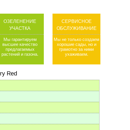
ОЗЕЛЕНЕНИЕ
СЕРВИСНОЕ
УЧАСТКА
ОБСЛУЖИВАНИЕ
Мы гарантируем
Мы не только создаем
высшее качество
хорошие сады, но и
предлагаемых
грамотно за ними
растений и газона
.
ухаживаем
.
ry Red