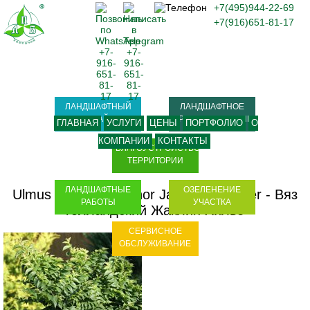
+7(495)944-22-69
+7(916)651-81-17
ЛАНДШАФТНЫЙ
ЛАНДШАФТНОЕ
ДИЗАЙН
ПРОЕКТИРОВАНИЕ
ГЛАВНАЯ
УСЛУГИ
ЦЕНЫ
ПОРТФОЛИО
О
КОМПАНИИ
КОНТАКТЫ
БЛАГОУСТРОЙСТВО
ТЕРРИТОРИИ
ЛАНДШАФТНЫЕ
ОЗЕЛЕНЕНИЕ
Ulmus gollandica minor Jacqueline Hillier
-
Вяз
РАБОТЫ
УЧАСТКА
голландский Жаклин Хилье
СЕРВИСНОЕ
ОБСЛУЖИВАНИЕ