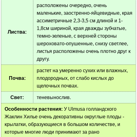
расположены очередно, очень
маленькие, заостренно-яйцевидные, края
ассиметричные 2,3-3,5 см длиной и 1-
1,8см шириной, края дважды зубчатые,
Листва:
темно-зеленые, с верхней стороны
шероховато-опушенные, снизу светлее,
листья расположены очень плотно друг к
другу.
растет на умеренно сухих или влажных,
Почва:
плодородных, от слабо кислых до
щелочных почвах.
Свет:
теневынослив.
Особенности растения:
У Ulmusа голландского
Жаклин Хилье очень декоративны округлые плоды -
крылатки, образующиеся в большом количестве, и
которые многие люди принимают за рано