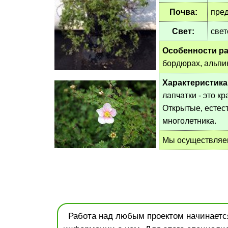
Почва:
пред
Свет:
свет
Особенности ра
бордюрах, альпи
Характеристика
лапчатки - это к
Открытые, естес
многолетника.
Мы осуществля
Работа над любым проектом начинается