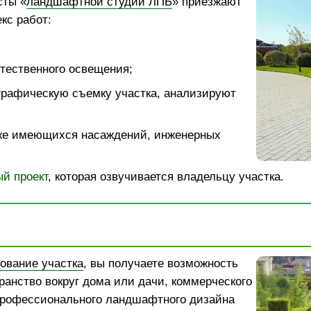
сты «
ландшафтной студии ЛПБ
» приезжают
кс работ:
тественного освещения;
графическую съемку участка, анализируют
же имеющихся насаждений, инженерных
й проект
, которая озвучивается владельцу участка.
ование участка
, вы получаете возможность
ранство вокруг дома или дачи, коммерческого
рофессионального ландшафтного дизайна