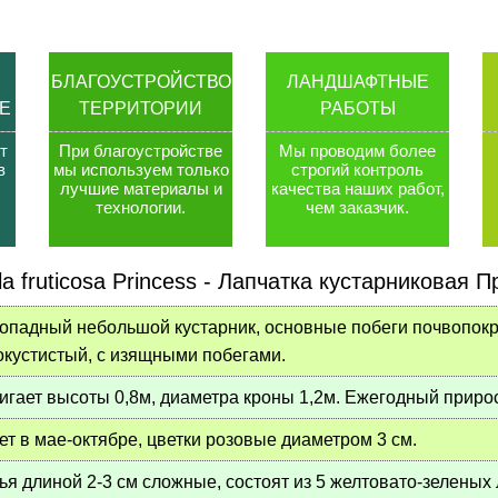
БЛАГОУСТРОЙСТВО
ЛАНДШАФТНЫЕ
Е
ТЕРРИТОРИИ
РАБОТЫ
т
При благоустройстве
Мы проводим более
в
мы используем только
строгий контроль
лучшие материалы и
качества наших работ,
технологии
.
чем заказчик
.
la fruticosa Princess
-
Лапчатка кустарниковая П
опадный небольшой кустарник, основные побеги почвопок
окустистый, с изящными побегами.
игает высоты 0,8м, диаметра кроны 1,2м. Ежегодный прирос
ет в мае-октябре, цветки розовые диаметром 3 см.
ья длиной 2-3 см сложные, состоят из 5 желтовато-зеленых