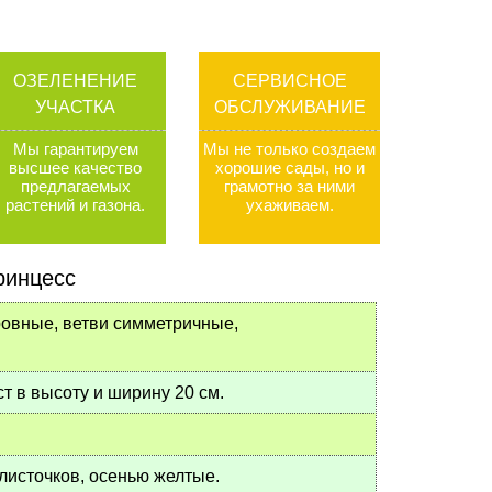
ОЗЕЛЕНЕНИЕ
СЕРВИСНОЕ
УЧАСТКА
ОБСЛУЖИВАНИЕ
Мы гарантируем
Мы не только создаем
высшее качество
хорошие сады, но и
предлагаемых
грамотно за ними
растений и газона
.
ухаживаем
.
ринцесс
ровные, ветви симметричные,
т в высоту и ширину 20 см.
 листочков, осенью желтые.