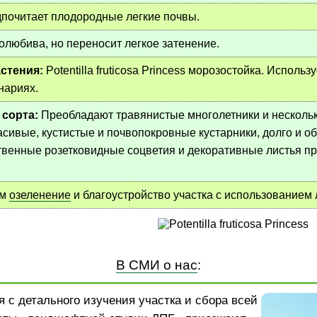
почитает плодородные легкие почвы.
олюбива, но переносит легкое затенение.
стения:
Potentilla fruticosa Princess морозостойка. Использ
нариях.
 сорта:
Преобладают травянистые многолетники и нескольк
расивые, кустистые и почвопокровные кустарники, долго и 
твенные розетковидные соцветия и декоративные листья п
ем
озеленение
и благоустройство участка с использованием
В СМИ о нас
:
 с детального изучения участка и сбора всей