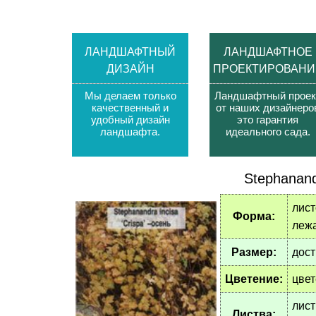
ЛАНДШАФТНЫЙ
ЛАНДШАФТНОЕ
ДИЗАЙН
ПРОЕКТИРОВАНИ
Мы делаем только
Ландшафтный проек
качественный и
от наших дизайнеро
удобный дизайн
это гарантия
ландшафта
.
идеального сада
.
Stephanand
лист
Форма:
лежа
Размер:
дост
Цветение:
цвет
лист
Листва: