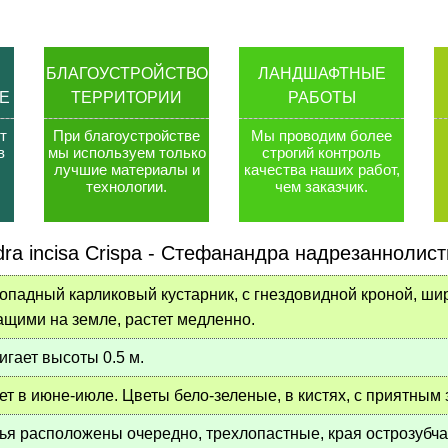
БЛАГОУСТРОЙСТВО
ЛАНДШАФТНЫЕ
Е
ТЕРРИТОРИИ
РАБОТЫ
т
При благоустройстве
Мы проводим более
в
мы используем только
строгий контроль
лучшие материалы и
качества наших работ,
технологии
.
чем заказчик
.
ra incisa Crispa
-
Стефанандра надрезаннолист
опадный карликовый кустарник, с гнездовидной кроной, ши
щими на земле, растет медленно.
игает высоты 0.5 м.
ет в июне-июле. Цветы бело-зеленые, в кистях, с приятным 
ья расположены очередно, трехлопастные, края острозубча