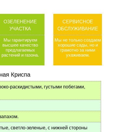
ОЗЕЛЕНЕНИЕ
СЕРВИСНОЕ
УЧАСТКА
ОБСЛУЖИВАНИЕ
Мы гарантируем
Мы не только создаем
высшее качество
хорошие сады, но и
предлагаемых
грамотно за ними
растений и газона
.
ухаживаем
.
ная Криспа
роко-раскидистыми, густыми побегами,
запахом.
тые, светло-зеленые, с нижней стороны