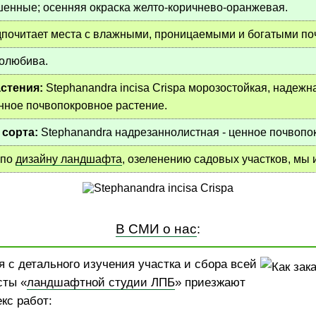
енные; осенняя окраска желто-коричнево-оранжевая.
почитает места с влажными, проницаемыми и богатыми по
олюбива.
стения:
Stephanandra incisa Crispa морозостойкая, надежна
нное почвопокровное растение.
 сорта:
Stephanandra надрезаннолистная - ценное почвопо
 по
дизайну ландшафта
, озеленению садовых участков, мы
В СМИ о нас
:
 с детального изучения участка и сбора всей
сты «
ландшафтной студии ЛПБ
» приезжают
кс работ: