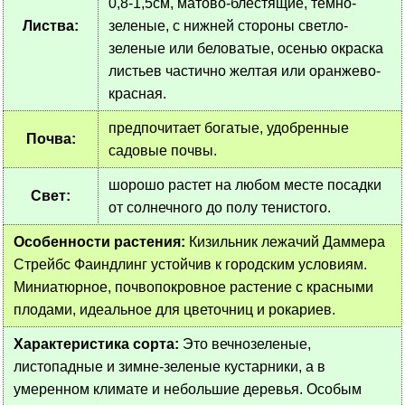
0,8-1,5см, матово-блестящие, темно-
Листва:
зеленые, с нижней стороны светло-
зеленые или беловатые, осенью окраска
листьев частично желтая или оранжево-
красная.
предпочитает богатые, удобренные
Почва:
садовые почвы.
шорошо растет на любом месте посадки
Свет:
от солнечного до полу тенистого.
Особенности растения:
Кизильник лежачий Даммера
Стрейбс Фаиндлинг устойчив к городским условиям.
Миниатюрное, почвопокровное растение с красными
плодами, идеальное для цветочниц и рокариев.
Характеристика сорта:
Это вечнозеленые,
листопадные и зимне-зеленые кустарники, а в
умеренном климате и небольшие деревья. Особым