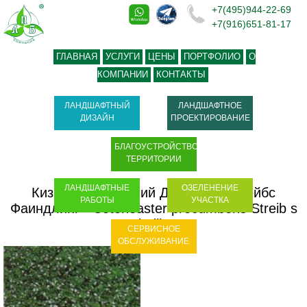
+7(495)944-22-69
+7(916)651-81-17
ГЛАВНАЯ
УСЛУГИ
ЦЕНЫ
ПОРТФОЛИО
О
КОМПАНИИ
КОНТАКТЫ
ЛАНДШАФТНЫЙ
ЛАНДШАФТНОЕ
ДИЗАЙН
ПРОЕКТИРОВАНИЕ
БЛАГОУСТРОЙСТВО
ТЕРРИТОРИИ
ЛАНДШАФТНЫЕ
ОЗЕЛЕНЕНИЕ
Кизильник лежачий Даммера Стрейбс
РАБОТЫ
УЧАСТКА
Фаиндлинг - Cotoneaster procumbens Streib s
Findling
СЕРВИСНОЕ
ОБСЛУЖИВАНИЕ