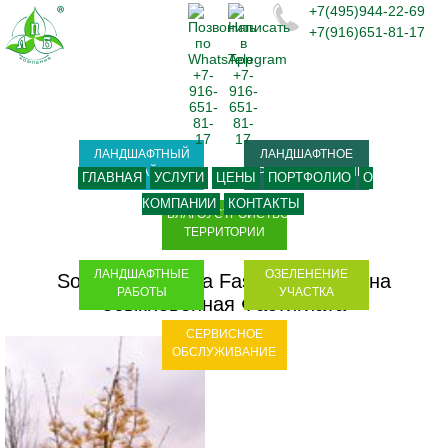
+7(495)944-22-69
+7(916)651-81-17
ЛАНДШАФТНЫЙ
ЛАНДШАФТНОЕ
ДИЗАЙН
ПРОЕКТИРОВАНИЕ
ГЛАВНАЯ
УСЛУГИ
ЦЕНЫ
ПОРТФОЛИО
О
КОМПАНИИ
КОНТАКТЫ
БЛАГОУСТРОЙСТВО
ТЕРРИТОРИИ
ЛАНДШАФТНЫЕ
ОЗЕЛЕНЕНИЕ
Sorbus aucuparia Fastigiata
-
Рябина
РАБОТЫ
УЧАСТКА
обыкновенная Фастигиата
СЕРВИСНОЕ
ОБСЛУЖИВАНИЕ