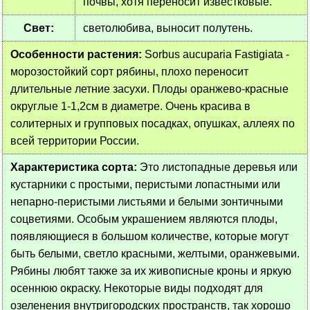
почвы, хотя переносит известковые.
Свет:
светолюбива, выносит полутень.
Особенности растения:
Sorbus aucuparia Fastigiata -
морозостойкий сорт рябины, плохо переносит
длительные летние засухи. Плоды оранжево-красные
округлые 1-1,2см в диаметре. Очень красива в
солитерных и групповых посадках, опушках, аллеях по
всей территории России.
Характеристика сорта:
Это листопадные деревья или
кустарники с простыми, перистыми лопастными или
непарно-перистыми листьями и белыми зонтичными
соцветиями. Особым украшением являются плоды,
появляющиеся в большом количестве, которые могут
быть белыми, светло красными, желтыми, оранжевыми.
Рябины любят также за их живописные кроны и яркую
осеннюю окраску. Некоторые виды подходят для
озеленения внутригородских пространств, так хорошо