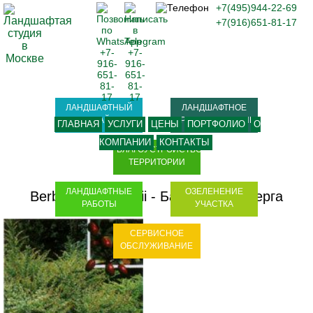
+7(495)944-22-69
+7(916)651-81-17
ЛАНДШАФТНЫЙ
ЛАНДШАФТНОЕ
ДИЗАЙН
ПРОЕКТИРОВАНИЕ
ГЛАВНАЯ
УСЛУГИ
ЦЕНЫ
ПОРТФОЛИО
О
КОМПАНИИ
КОНТАКТЫ
БЛАГОУСТРОЙСТВО
ТЕРРИТОРИИ
ЛАНДШАФТНЫЕ
ОЗЕЛЕНЕНИЕ
Berberis thunbergii
-
Барбарис тунберга
РАБОТЫ
УЧАСТКА
СЕРВИСНОЕ
ОБСЛУЖИВАНИЕ