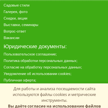
Садовые стили
Галерея
, фото
Скидки, акции
Выставки, семинары
Вопрос-ответ
Вакансии
Юридические документы:
Пользовательское соглашение
;
Политика обработки персональных данных
;
Согласие на обработку персональных данных
;
Уведомление об использовании cookies
;
Публичная оферта
;
Для работы и анализа посещаемости сайта
Предоставленные на сайте материалы, цены и данные
носят информационный характер и ни при каких условиях
используются файлы cookies и метрические
не являются публичной офертой, определяемой
инструменты.
положениями Статей 435 и 437 Гражданского кодекса РФ.
Вы даёте согласие на использование файлов
Копирование материалов с сайта запрещено.