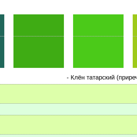
-
Клён татарский (прире