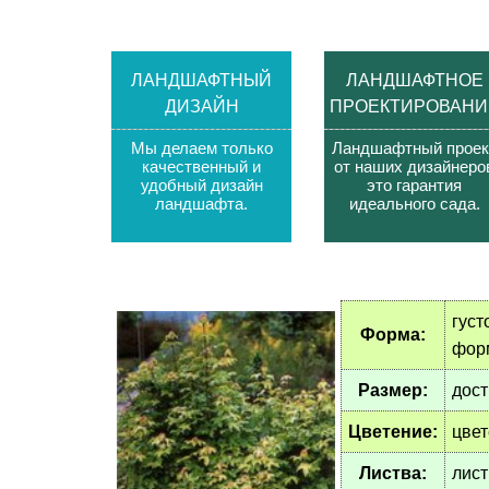
ЛАНДШАФТНЫЙ
ЛАНДШАФТНОЕ
ДИЗАЙН
ПРОЕКТИРОВАНИ
Мы делаем только
Ландшафтный проек
качественный и
от наших дизайнеро
удобный дизайн
это гарантия
ландшафта
.
идеального сада
.
густ
Форма:
фор
Размер:
дост
Цветение:
цвет
Листва:
лист