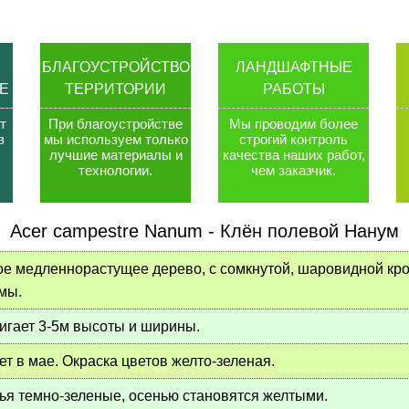
БЛАГОУСТРОЙСТВО
ЛАНДШАФТНЫЕ
Е
ТЕРРИТОРИИ
РАБОТЫ
т
При благоустройстве
Мы проводим более
в
мы используем только
строгий контроль
лучшие материалы и
качества наших работ,
технологии
.
чем заказчик
.
Acer campestre Nanum
-
Клён полевой Нанум
ое медленнорастущее дерево, с сомкнутой, шаровидной к
мы.
игает 3-5м высоты и ширины.
ет в мае. Окраска цветов желто-зеленая.
ья темно-зеленые, осенью становятся желтыми.