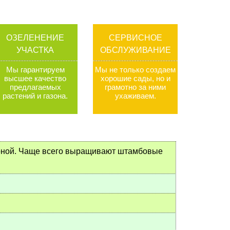
ОЗЕЛЕНЕНИЕ
СЕРВИСНОЕ
УЧАСТКА
ОБСЛУЖИВАНИЕ
Мы гарантируем
Мы не только создаем
высшее качество
хорошие сады, но и
предлагаемых
грамотно за ними
растений и газона
.
ухаживаем
.
роной. Чаще всего выращивают штамбовые