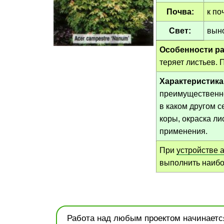
Почва:
к по
Свет:
выно
Особенности ра
теряет листьев. 
Характеристика
преимущественно 
в каком другом 
коры, окраска ли
применения.
При
устройстве 
выполнить наиб
Работа над любым проектом начинается