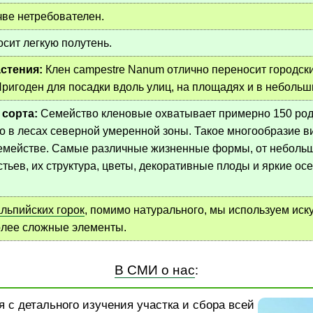
чве нетребователен.
сит легкую полутень.
стения:
Клен campestre Nanum отлично переносит городски
Пригоден для посадки вдоль улиц, на площадях и в небольш
 сорта:
Семейство кленовые охватывает примерно 150 род
в лесах северной умеренной зоны. Такое многообразие видо
семействе. Самые различные жизненные формы, от небольшо
стьев, их структура, цветы, декоративные плоды и яркие о
альпийских горок
, помимо натурального, мы используем иск
олее сложные элементы.
В СМИ о нас
:
 с детального изучения участка и сбора всей