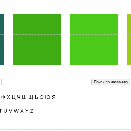
Ф
Х
Ц
Ч
Ш
Щ
Ь
Э
Ю
Я
T
U
V
W
X
Y
Z