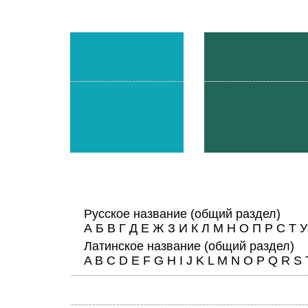
Русское название
(общий раздел)
А
Б
В
Г
Д
Е
Ж
З
И
К
Л
М
Н
О
П
Р
С
Т
У
Латинское название
(общий раздел)
A
B
C
D
E
F
G
H
I
J
K
L
M
N
O
P
Q
R
S