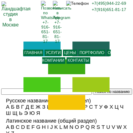
+7(495)944-22-69
+7(916)651-81-17
ГЛАВНАЯ
УСЛУГИ
ЦЕНЫ
ПОРТФОЛИО
О
КОМПАНИИ
КОНТАКТЫ
Русское название
(общий раздел)
А
Б
В
Г
Д
Е
Ж
З
И
К
Л
М
Н
О
П
Р
С
Т
У
Ф
Х
Ц
Ч
Ш
Щ
Ь
Э
Ю
Я
Латинское название
(общий раздел)
A
B
C
D
E
F
G
H
I
J
K
L
M
N
O
P
Q
R
S
T
U
V
W
X