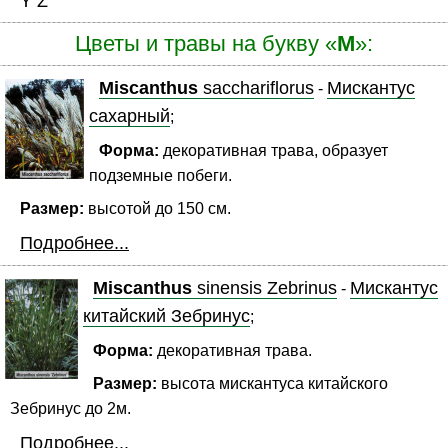
Y
Z
Цветы и травы на букву «
M
»:
Miscanthus
sacchariflorus
Мискантус
-
сахарный
;
Форма:
декоративная трава, образует
подземные побеги.
Размер:
высотой до 150 см.
Подробнее...
Miscanthus
sinensis Zebrinus
Мискантус
-
китайский Зебринус
;
Форма:
декоративная трава.
Размер:
высота мискантуса китайского
Зебринус до 2м.
Подробнее...