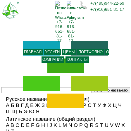
+7(495)944-22-69
+7(916)651-81-17
ГЛАВНАЯ
УСЛУГИ
ЦЕНЫ
ПОРТФОЛИО
О
КОМПАНИИ
КОНТАКТЫ
Русское название
(общий раздел)
А
Б
В
Г
Д
Е
Ж
З
И
К
Л
М
Н
О
П
Р
С
Т
У
Ф
Х
Ц
Ч
Ш
Щ
Ь
Э
Ю
Я
Латинское название
(общий раздел)
A
B
C
D
E
F
G
H
I
J
K
L
M
N
O
P
Q
R
S
T
U
V
W
X