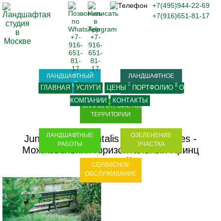
+7(495)944-22-69
+7(916)651-81-17
ЛАНДШАФТНЫЙ
ЛАНДШАФТНОЕ
ДИЗАЙН
ПРОЕКТИРОВАНИЕ
ГЛАВНАЯ
УСЛУГИ
ЦЕНЫ
ПОРТФОЛИО
О
КОМПАНИИ
КОНТАКТЫ
БЛАГОУСТРОЙСТВО
ТЕРРИТОРИИ
ЛАНДШАФТНЫЕ
ОЗЕЛЕНЕНИЕ
Juniperus horisontalis Prince of Wales
-
РАБОТЫ
УЧАСТКА
Можжевельник горизонтальный Принц
Уэльский
СЕРВИСНОЕ
ОБСЛУЖИВАНИЕ