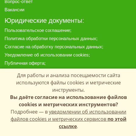
Вопрос-ответ
Вакансии
Юридические документы:
Пользовательское соглашение
;
Политика обработки персональных данных
;
Согласие на обработку персональных данных
;
Уведомление об использовании cookies
;
Публичная оферта
;
Предоставленные на сайте материалы, цены и данные
Для работы и анализа посещаемости сайта
носят информационный характер и ни при каких условиях
используются файлы cookies и метрические
не являются публичной офертой, определяемой
инструменты.
положениями Статей 435 и 437 Гражданского кодекса РФ.
Копирование материалов с сайта запрещено.
Вы даёте согласие на использование файлов
cookies и метрических инструментов?
Подробнее — в
уведомлении об использовании
файлов cookies и метрических сервисов
по этой
Copyright © 1998-2026 КФХ Лавров П.Б.
ссылке
.
Все права защищены. All rights reserved.