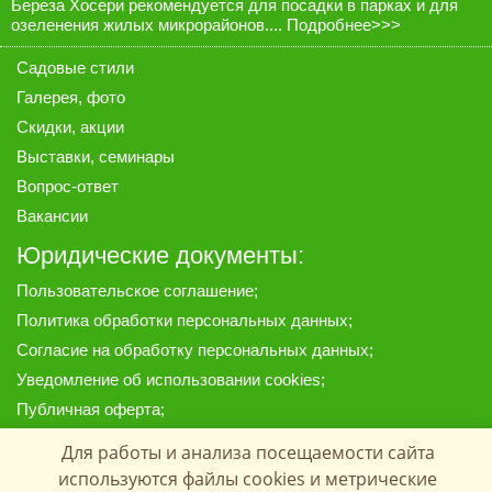
Береза Хосери рекомендуется для посадки в парках и для
озеленения жилых микрорайонов....
Подробнее>>>
Садовые стили
Галерея
, фото
Скидки, акции
Выставки, семинары
Вопрос-ответ
Вакансии
Юридические документы:
Пользовательское соглашение
;
Политика обработки персональных данных
;
Согласие на обработку персональных данных
;
Уведомление об использовании cookies
;
Публичная оферта
;
Предоставленные на сайте материалы, цены и данные
Для работы и анализа посещаемости сайта
носят информационный характер и ни при каких условиях
используются файлы cookies и метрические
не являются публичной офертой, определяемой