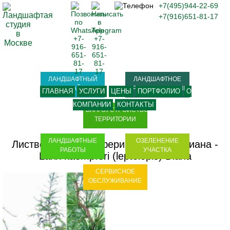
+7(495)944-22-69
+7(916)651-81-17
ЛАНДШАФТНЫЙ
ЛАНДШАФТНОЕ
ДИЗАЙН
ПРОЕКТИРОВАНИЕ
ГЛАВНАЯ
УСЛУГИ
ЦЕНЫ
ПОРТФОЛИО
О
КОМПАНИИ
КОНТАКТЫ
БЛАГОУСТРОЙСТВО
ТЕРРИТОРИИ
ЛАНДШАФТНЫЕ
ОЗЕЛЕНЕНИЕ
Лиственница кемпфери (японская) Диана -
РАБОТЫ
УЧАСТКА
Larix kaempferi (leptolepis) Diana
СЕРВИСНОЕ
ОБСЛУЖИВАНИЕ