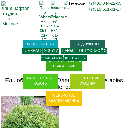
+7(495)944-22-69
+7(916)651-81-17
ЛАНДШАФТНЫЙ
ЛАНДШАФТНОЕ
ДИЗАЙН
ПРОЕКТИРОВАНИЕ
ГЛАВНАЯ
УСЛУГИ
ЦЕНЫ
ПОРТФОЛИО
О
КОМПАНИИ
КОНТАКТЫ
БЛАГОУСТРОЙСТВО
ТЕРРИТОРИИ
ЛАНДШАФТНЫЕ
ОЗЕЛЕНЕНИЕ
Ель обыкновенная Олендорфи - Picea abies
РАБОТЫ
УЧАСТКА
Ohlendorfii
СЕРВИСНОЕ
ОБСЛУЖИВАНИЕ