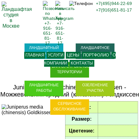
+7(495)944-22-69
+7(916)651-81-17
ЛАНДШАФТНЫЙ
ЛАНДШАФТНОЕ
ДИЗАЙН
ПРОЕКТИРОВАНИЕ
ГЛАВНАЯ
УСЛУГИ
ЦЕНЫ
ПОРТФОЛИО
О
КОМПАНИИ
КОНТАКТЫ
БЛАГОУСТРОЙСТВО
ТЕРРИТОРИИ
ЛАНДШАФТНЫЕ
ОЗЕЛЕНЕНИЕ
Juniperus media (chinensis) Goldkissen
-
РАБОТЫ
УЧАСТКА
Можжевельник средний (китайский) Голдкиссен
СЕРВИСНОЕ
Форма:
ОБСЛУЖИВАНИЕ
Размер:
Цветение: