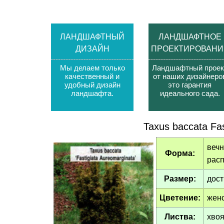
ЛАНДШАФТНЫЙ
ЛАНДШАФТНОЕ
ДИЗАЙН
ПРОЕКТИРОВАНИ
Мы делаем только
Ландшафтный проек
качественный и
от наших дизайнеро
удобный дизайн
это гарантия
ландшафта
.
идеального сада
.
Taxus baccata Fas
вечн
Форма:
расп
Размер:
дост
Цветение:
жен
Листва:
хвоя