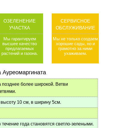
ОЗЕЛЕНЕНИЕ
СЕРВИСНОЕ
УЧАСТКА
ОБСЛУЖИВАНИЕ
Мы гарантируем
Мы не только создаем
высшее качество
хорошие сады, но и
предлагаемых
грамотно за ними
растений и газона
.
ухаживаем
.
а Ауреомаргината
а позднее более широкой. Ветви
етвями.
 высоту 10 см, в ширину 5см.
в течение года становятся светло-зелеными.