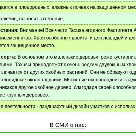
ается в плодородных, влажных почвах на защищенном мес
олюбив, выносит затенение.
стения:
Внимание! Все части Taxusа ягодного Фастигиата 
рисеменников. Хвоя особенно ядовита, и для лошадей и для
уется защищенное место.
 сорта:
В основном это маленькие деревья, реже кустарни
тьями. Taxusы принадлежат к очень редким двудомным хво
отличается от других хвойных растений. Они не образуют 
каловидные околоплодники. Мясистые околоплодники сладк
 никакое другое хвойное дерево, благодаря своей способно
ие крупных деревьев.
д деятельности -
ландшафтный дизайн участков
с использо
В СМИ о нас
: