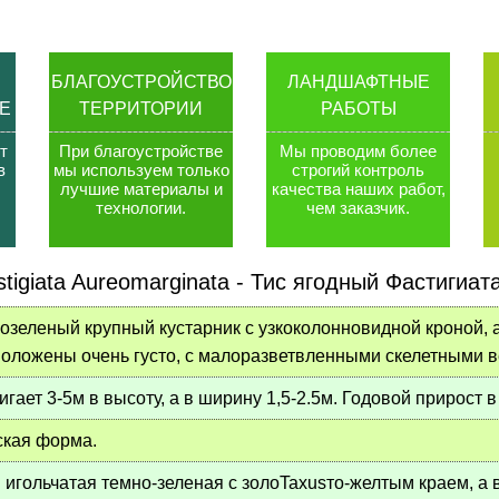
БЛАГОУСТРОЙСТВО
ЛАНДШАФТНЫЕ
Е
ТЕРРИТОРИИ
РАБОТЫ
т
При благоустройстве
Мы проводим более
в
мы используем только
строгий контроль
лучшие материалы и
качества наших работ,
технологии
.
чем заказчик
.
tigiata Aureomarginata
-
Тис ягодный Фастигиат
озеленый крупный кустарник с узкоколонновидной кроной, 
оложены очень густо, с малоразветвленными скелетными в
игает 3-5м в высоту, а в ширину 1,5-2.5м. Годовой прирост в
ская форма.
 игольчатая темно-зеленая с золоTaxusто-желтым краем, а 