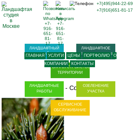
+7(495)944-22-69
+7(916)651-81-17
ЛАНДШАФТНЫЙ
ЛАНДШАФТНОЕ
ДИЗАЙН
ПРОЕКТИРОВАНИЕ
ГЛАВНАЯ
УСЛУГИ
ЦЕНЫ
ПОРТФОЛИО
О
КОМПАНИИ
КОНТАКТЫ
БЛАГОУСТРОЙСТВО
ТЕРРИТОРИИ
ЛАНДШАФТНЫЕ
ОЗЕЛЕНЕНИЕ
Pinus aristata
-
Сосна остистая
РАБОТЫ
УЧАСТКА
СЕРВИСНОЕ
ОБСЛУЖИВАНИЕ