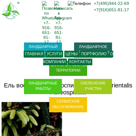
+7(495)944-22-69
+7(916)651-81-17
ЛАНДШАФТНЫЙ
ЛАНДШАФТНОЕ
ДИЗАЙН
ПРОЕКТИРОВАНИЕ
ГЛАВНАЯ
УСЛУГИ
ЦЕНЫ
ПОРТФОЛИО
О
КОМПАНИИ
КОНТАКТЫ
БЛАГОУСТРОЙСТВО
ТЕРРИТОРИИ
ЛАНДШАФТНЫЕ
ОЗЕЛЕНЕНИЕ
Ель восточная Ауреоспиката - Picea orientalis
РАБОТЫ
УЧАСТКА
Aureospicata
СЕРВИСНОЕ
ОБСЛУЖИВАНИЕ