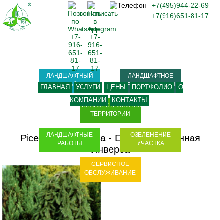
+7(495)944-22-69
+7(916)651-81-17
ЛАНДШАФТНЫЙ
ЛАНДШАФТНОЕ
ДИЗАЙН
ПРОЕКТИРОВАНИЕ
ГЛАВНАЯ
УСЛУГИ
ЦЕНЫ
ПОРТФОЛИО
О
КОМПАНИИ
КОНТАКТЫ
БЛАГОУСТРОЙСТВО
ТЕРРИТОРИИ
ЛАНДШАФТНЫЕ
ОЗЕЛЕНЕНИЕ
Picea abies Inversa
-
Ель обыкновенная
РАБОТЫ
УЧАСТКА
Инверса
СЕРВИСНОЕ
ОБСЛУЖИВАНИЕ