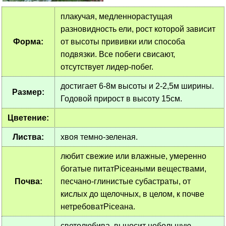
плакучая, медленнорастущая
разновидность ели, рост которой зависит
Форма:
от высоты прививки или способа
подвязки. Все побеги свисают,
отсутствует лидер-побег.
достигает 6-8м высоты и 2-2,5м ширины.
Размер:
Годовой прирост в высоту 15см.
Цветение:
Листва:
хвоя темно-зеленая.
любит свежие или влажные, умеренно
богатые питатPiceaными веществами,
Почва:
песчано-глинистые субастраты, от
кислых до щелочных, в целом, к почве
нетребоватPiceaна.
светолюбива, выносит небольшую