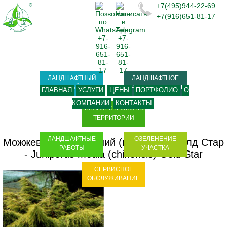
+7(495)944-22-69
+7(916)651-81-17
ЛАНДШАФТНЫЙ
ЛАНДШАФТНОЕ
ДИЗАЙН
ПРОЕКТИРОВАНИЕ
ГЛАВНАЯ
УСЛУГИ
ЦЕНЫ
ПОРТФОЛИО
О
КОМПАНИИ
КОНТАКТЫ
БЛАГОУСТРОЙСТВО
ТЕРРИТОРИИ
ЛАНДШАФТНЫЕ
ОЗЕЛЕНЕНИЕ
Можжевельник средний (китайский) Голд Стар
РАБОТЫ
УЧАСТКА
- Juniperus media (chinensis) Gold Star
СЕРВИСНОЕ
ОБСЛУЖИВАНИЕ