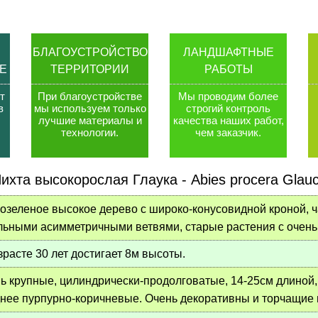
БЛАГОУСТРОЙСТВО
ЛАНДШАФТНЫЕ
Е
ТЕРРИТОРИИ
РАБОТЫ
т
При благоустройстве
Мы проводим более
в
мы используем только
строгий контроль
лучшие материалы и
качества наших работ,
технологии
.
чем заказчик
.
ихта высокорослая Глаука - Abies procera Glau
озеленое высокое дерево с широко-конусовидной кроной, 
льными асимметричными ветвями, старые растения с очен
зрасте 30 лет достигает 8м высоты.
ь крупные, цилиндрически-продолговатые, 14-25см длиной,
нее пурпурно-коричневые. Очень декоративны и торчащие 