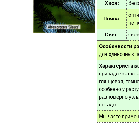
Хвоя:
бело
опти
Почва:
не п
Свет:
свет
Особенности ра
для одиночных п
Характеристика
принадлежат к с
глянцевая, темн
особенно у расту
равномерно увла
посадке.
Мы часто приме