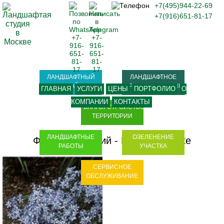
+7(495)944-22-69
+7(916)651-81-17
ЛАНДШАФТНЫЙ
ЛАНДШАФТНОЕ
ДИЗАЙН
ПРОЕКТИРОВАНИЕ
ГЛАВНАЯ
УСЛУГИ
ЦЕНЫ
ПОРТФОЛИО
О
КОМПАНИИ
КОНТАКТЫ
БЛАГОУСТРОЙСТВО
ТЕРРИТОРИИ
ЛАНДШАФТНЫЕ
ОЗЕЛЕНЕНИЕ
Флокс канадский - Phlox divaricate
РАБОТЫ
УЧАСТКА
СЕРВИСНОЕ
ОБСЛУЖИВАНИЕ