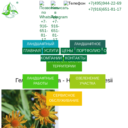
+7(495)944-22-69
+7(916)651-81-17
ЛАНДШАФТНЫЙ
ЛАНДШАФТНОЕ
ДИЗАЙН
ПРОЕКТИРОВАНИЕ
ГЛАВНАЯ
УСЛУГИ
ЦЕНЫ
ПОРТФОЛИО
О
КОМПАНИИ
КОНТАКТЫ
БЛАГОУСТРОЙСТВО
ТЕРРИТОРИИ
ЛАНДШАФТНЫЕ
ОЗЕЛЕНЕНИЕ
Гелениум хоопса - Helenium hoopesii
РАБОТЫ
УЧАСТКА
СЕРВИСНОЕ
ОБСЛУЖИВАНИЕ