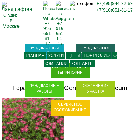
+7(495)944-22-69
+7(916)651-81-17
ЛАНДШАФТНЫЙ
ЛАНДШАФТНОЕ
ДИЗАЙН
ПРОЕКТИРОВАНИЕ
ГЛАВНАЯ
УСЛУГИ
ЦЕНЫ
ПОРТФОЛИО
О
КОМПАНИИ
КОНТАКТЫ
БЛАГОУСТРОЙСТВО
ТЕРРИТОРИИ
ЛАНДШАФТНЫЕ
ОЗЕЛЕНЕНИЕ
Герань красная - Geranium sanguineum
РАБОТЫ
УЧАСТКА
СЕРВИСНОЕ
ОБСЛУЖИВАНИЕ