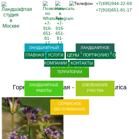
+7(495)944-22-69
+7(916)651-81-17
ЛАНДШАФТНЫЙ
ЛАНДШАФТНОЕ
ДИЗАЙН
ПРОЕКТИРОВАНИЕ
ГЛАВНАЯ
УСЛУГИ
ЦЕНЫ
ПОРТФОЛИО
О
КОМПАНИИ
КОНТАКТЫ
БЛАГОУСТРОЙСТВО
ТЕРРИТОРИИ
ЛАНДШАФТНЫЕ
ОЗЕЛЕНЕНИЕ
Горечавка даурская - Gentiana dahurica
РАБОТЫ
УЧАСТКА
СЕРВИСНОЕ
ОБСЛУЖИВАНИЕ