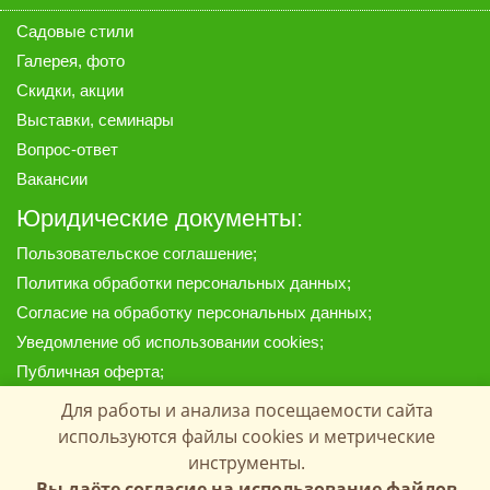
Садовые стили
Галерея
, фото
Скидки, акции
Выставки, семинары
Вопрос-ответ
Вакансии
Юридические документы:
Пользовательское соглашение
;
Политика обработки персональных данных
;
Согласие на обработку персональных данных
;
Уведомление об использовании cookies
;
Публичная оферта
;
Предоставленные на сайте материалы, цены и данные
Для работы и анализа посещаемости сайта
носят информационный характер и ни при каких условиях
используются файлы cookies и метрические
не являются публичной офертой, определяемой
инструменты.
положениями Статей 435 и 437 Гражданского кодекса РФ.
Вы даёте согласие на использование файлов