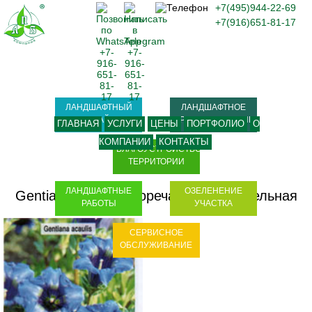
+7(495)944-22-69
+7(916)651-81-17
ЛАНДШАФТНЫЙ
ЛАНДШАФТНОЕ
ДИЗАЙН
ПРОЕКТИРОВАНИЕ
ГЛАВНАЯ
УСЛУГИ
ЦЕНЫ
ПОРТФОЛИО
О
КОМПАНИИ
КОНТАКТЫ
БЛАГОУСТРОЙСТВО
ТЕРРИТОРИИ
ЛАНДШАФТНЫЕ
ОЗЕЛЕНЕНИЕ
Gentiana acaulis
-
Горечавка бесстебельная
РАБОТЫ
УЧАСТКА
СЕРВИСНОЕ
ОБСЛУЖИВАНИЕ