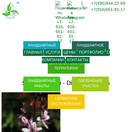
+7(495)944-22-69
+7(916)651-81-17
ЛАНДШАФТНЫЙ
ЛАНДШАФТНОЕ
ДИЗАЙН
ПРОЕКТИРОВАНИЕ
ГЛАВНАЯ
УСЛУГИ
ЦЕНЫ
ПОРТФОЛИО
О
КОМПАНИИ
КОНТАКТЫ
БЛАГОУСТРОЙСТВО
ТЕРРИТОРИИ
ЛАНДШАФТНЫЕ
ОЗЕЛЕНЕНИЕ
Ясенец белый - Dictamnus albus
РАБОТЫ
УЧАСТКА
СЕРВИСНОЕ
ОБСЛУЖИВАНИЕ